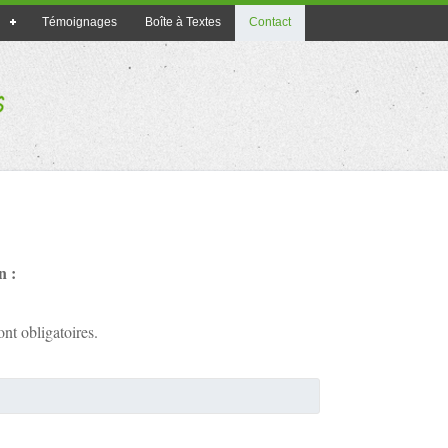
Témoignages
Boîte à Textes
Contact
n :
nt obligatoires.